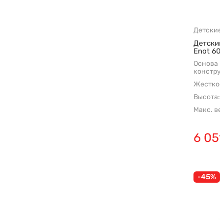
Детски
Детски
Enot 6
Основа
констр
Жесткос
Высота:
Макс. в
6 05
-45%