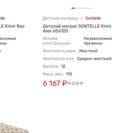
lle
Детские матрасы
Sontelle
E Kinni Bao
Детский матрас SONTELLE Kinni
Alex 60х120
висимые
Основа
Независимые
ины
конструкции:
пружины
й
Жесткость верх:
Жесткий
Жесткость низ:
Средне-жесткий
Высота:
12
Макс. вес:
110
6 167
₽
11 213
₽