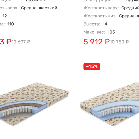
ть верх:
Средне-жесткий
Жесткость верх:
Средни
12
Жесткость низ:
Средне-
ес:
110
Высота:
14
Макс. вес:
105
83
₽
5 912
₽
10 697
₽
10 750
₽
-45%