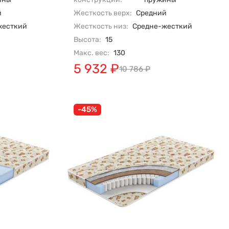
й
Жесткость верх:
Средний
жесткий
Жесткость низ:
Средне-жесткий
Высота:
15
Макс. вес:
130
5 932
₽
10 786
₽
-45%