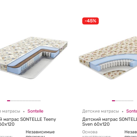
-45%
е матрасы
Sontelle
Детские матрасы
Sonte
й матрас SONTELLE Teeny
Детский матрас SONTELL
60х120
Sven 60х120
Независимые
Основа
Неза
укции:
пружины
конструкции:
пруж