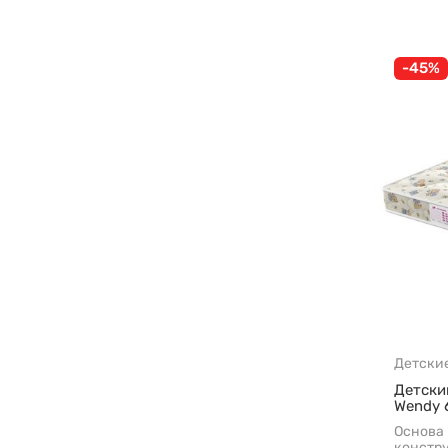
-45%
Детски
Детски
Wendy 
Основа
констр