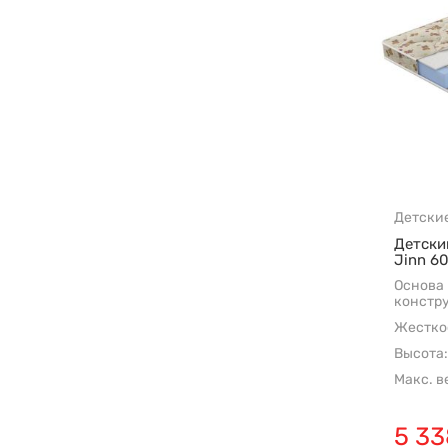
Детски
Детски
Jinn 6
Основа
констр
Жесткос
Высота:
Макс. в
5 33