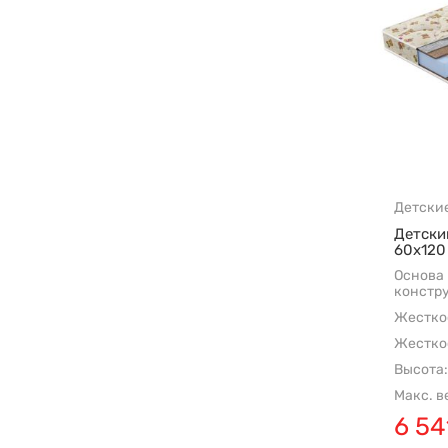
Детски
Детски
60х120
Основа
констр
Жесткос
Жесткос
Высота:
Макс. в
6 54