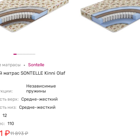
е матрасы
Sontelle
й матрас SONTELLE Kinni Olaf
Независимые
укции:
пружины
ть верх:
Средне-жесткий
ть низ:
Средне-жесткий
12
ес:
110
1
₽
11 893
₽