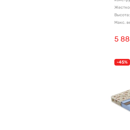
Жесткос
Высота:
Макс. в
5 8
-45%