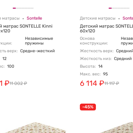
е матрасы
Sontelle
Детские матрасы
Sonte
й матрас SONTELLE Kinni
Детский матрас SONTELL
0х120
60х120
Независимые
Основа
Неза
укции:
пружины
конструкции:
пруж
ть верх:
Средне-жесткий
Жесткость верх:
Средни
12
Жесткость низ:
Средний
ес:
100
Высота:
14
Макс. вес:
95
1
₽
6 114
₽
11 002
₽
11 117
₽
-45%