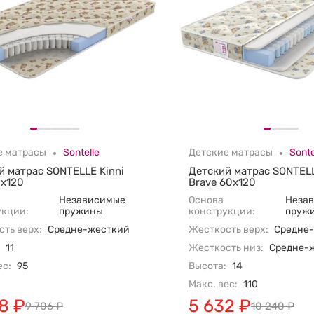
е матрасы
Sontelle
Детские матрасы
Sonte
й матрас SONTELLE Kinni
Детский матрас SONTEL
0х120
Brave 60х120
Независимые
Основа
Неза
укции:
пружины
конструкции:
пруж
ть верх:
Средне-жесткий
Жесткость верх:
Средне
11
Жесткость низ:
Средне-
ес:
95
Высота:
14
Макс. вес:
110
8
₽
5 632
₽
9 706
₽
10 240
₽