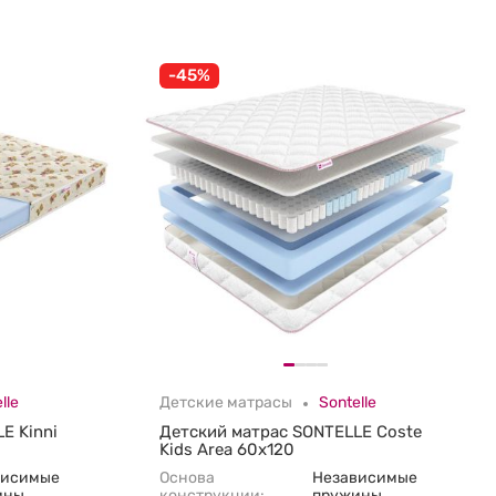
-45%
lle
Детские матрасы
Sontelle
E Kinni
Детский матрас SONTELLE Coste
Kids Area 60х120
висимые
Основа
Независимые
ины
конструкции:
пружины