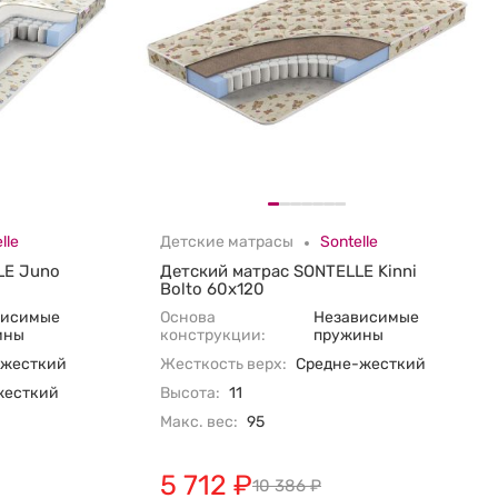
lle
Детские матрасы
Sontelle
LE Juno
Детский матрас SONTELLE Kinni
Bolto 60х120
висимые
Основа
Независимые
ины
конструкции:
пружины
-жесткий
Жесткость верх:
Средне-жесткий
жесткий
Высота:
11
Макс. вес:
95
5 712
₽
10 386
₽