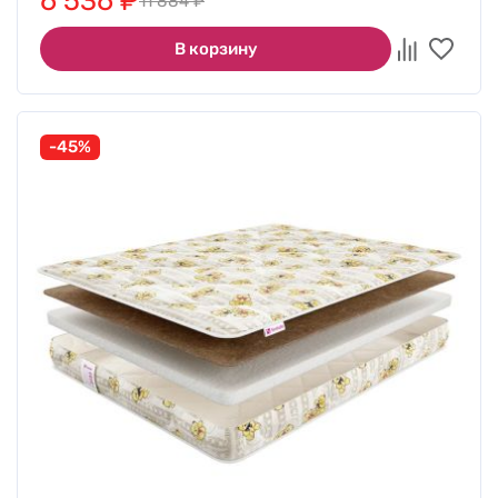
6 536
₽
11 884
₽
В корзину
-45%