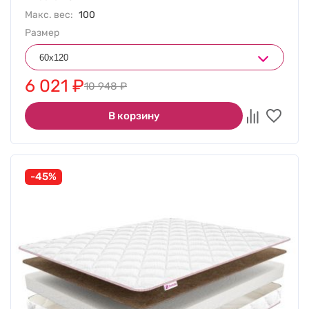
Макс. вес:
100
Размер
6 021
₽
10 948
₽
В корзину
-45%